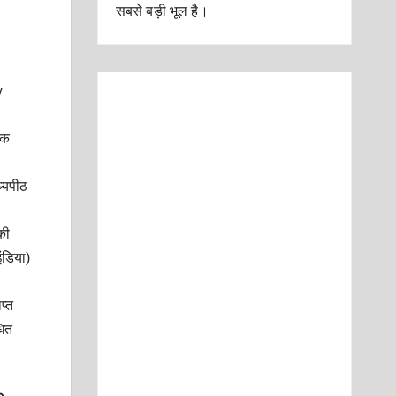
सबसे बड़ी भूल है।
y
एक
ध्यपीठ
की
ंडिया)
प्त
धित