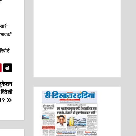
ी
पसारी
िभावकों
िपोर्ट
ुकेशन
 विदेशी
श!?