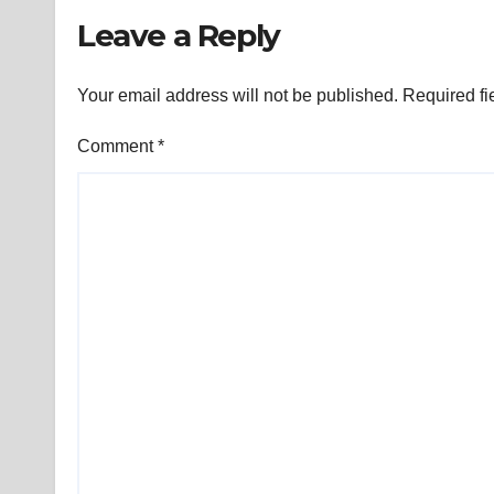
अपनी मांगों के लिए अनशन कर
Leave a Reply
रहे हज़ारों ग्रेजुएट छात्रों से
मिलने और उनकी समस्याओं
और माँगों को जानने और
Your email address will not be published.
Required fi
समझने के लिए वक़्त नहीं था!?
Comment
*