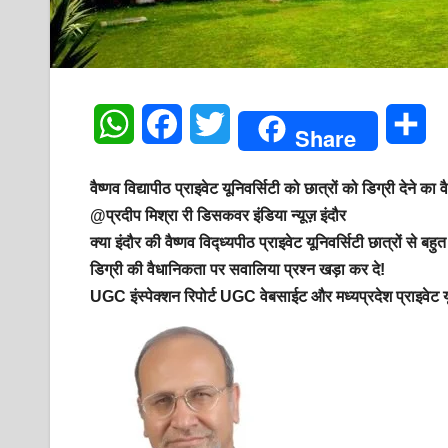
W
F
T
S
Share
h
a
w
h
वैष्णव विद्यापीठ प्राइवेट यूनिवर्सिटी को छात्रों को डिग्री देने 
a
c
i
a
@प्रदीप मिश्रा री डिसकवर इंडिया न्यूज़
‍इंदौर
क्या इंदौर की वैष्णव विद्ध्यपीठ प्राइवेट यूनिवर्सिटी छात्रों से 
t
e
t
r
डिग्री की वैधानिकता पर सवालिया प्रश्न खड़ा कर दे!
s
b
t
e
UGC इंस्पेक्शन रिपोर्ट UGC वेबसाईट और मध्यप्रदेश प्राइवेट यून
A
o
e
p
o
r
p
k