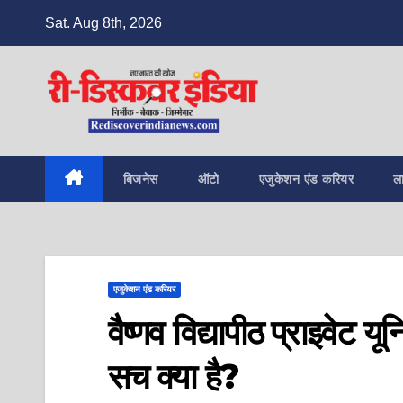
Skip
Sat. Aug 8th, 2026
to
content
बिजनेस
ऑटो
एजुकेशन एंड करियर
ल
एजुकेशन एंड करियर
वैष्णव विद्यापीठ प्राइवेट य
सच क्या है?