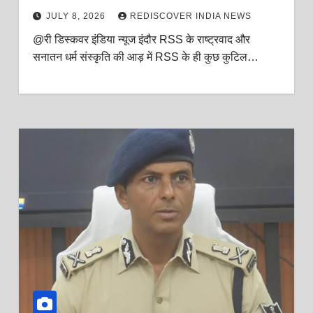
चढ़ावे को हड़पने का एक बड़ा और सुनियोजित खेल
JULY 8, 2026
REDISCOVER INDIA NEWS
चल रहा है?
@री डिस्कवर इंडिया न्यूज इंदौर RSS के राष्ट्रवाद और
सनातन धर्म संस्कृति की आड़ में RSS के ही कुछ कुटिल…