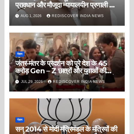
प्रावधान और मौजूदा न्यायालयीन प्रणाली से
कोई अपराधी अपराध करने से डरता है?
AUG 1, 2026
REDISCOVER INDIA NEWS
नेशन
जंतर-मंतर के प्रदर्शन को पूरे देश के 45
करोड़ Gen – Z छात्रों और युवाओं की
सोच, व्यवहार या चेहरा समझना देश की सबसे
JUL 29, 2026
REDISCOVER INDIA NEWS
बड़ी भूल है।
नेशन
सन् 2014 से मोदी मंत्रिमंडल के मंत्रियों की