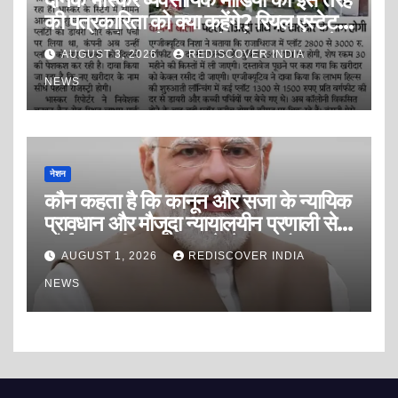
की पत्रकारिता को क्या कहेंगे? रियल एस्टेट
इंडस्ट्री को डराने, धमकाने और दवाब बनाने
AUGUST 3, 2026
REDISCOVER INDIA
की पत्रकारिता? या सफेद पोश ब्लैकमेलिंग
पत्रकारिता?
NEWS
नेशन
कौन कहता है कि कानून और सजा के न्यायिक
प्रावधान और मौजूदा न्यायालयीन प्रणाली से
कोई अपराधी अपराध करने से डरता है?
AUGUST 1, 2026
REDISCOVER INDIA
NEWS