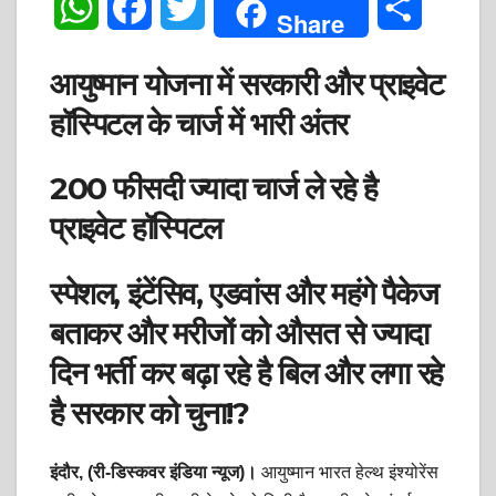
W
F
T
S
Share
h
a
w
h
आयुष्मान योजना में सरकारी और प्राइवेट
a
c
i
a
हॉस्पिटल के चार्ज में भारी अंतर
t
e
t
r
200 फीसदी ज्यादा चार्ज ले रहे है
s
b
t
e
प्राइवेट हॉस्पिटल
A
o
e
p
o
r
स्पेशल, इंटेंसिव, एडवांस और महंगे पैकेज
p
k
बताकर और मरीजों को औसत से ज्यादा
दिन भर्ती कर बढ़ा रहे है बिल और लगा रहे
है सरकार को चुना!?
इंदौर, (री-डिस्कवर इंडिया न्यूज)।
आयुष्मान भारत हेल्थ इंश्योरेंस