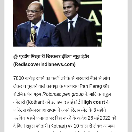
a
c
i
a
t
e
t
r
s
b
t
e
A
o
e
p
o
r
@ प्रदीप मिश्रा री डिस्कवर इंडिया न्यूज़ इंदौर
p
k
(Rediscoverindianews.com)
7800 करोड़ रूपये का फर्जी तरीके से सरकारी बैंको से लोन
लेकर न चुकाने वाले कानपूर के पानपराग Pan Parag और
रोटोमेक पेन ग्रुप
Rotomac pen group
के मालिक राहुल
कोठारी (Kothari) को इलाहबाद हाईकोर्ट
High court
के
जस्टिस ओमप्रकाश सप्तम ने अपने रिटायरमेंट के 3 महीने
१२दिन पहले जमानत पर रिहा करने के आदेश 26 मई 2022 को
दे दिए ! राहुल कोठारी (Kothari) पर 10 साल से लेकर आजन्म