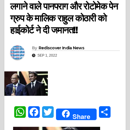
लगाने वाले पानपराग और रोटोमेक पेन
ग्रुप के मालिक राहुल कोठारी को
हाईकोर्ट ने दी जमानत!!
By
Rediscover India News
SEP 1, 2022
W
F
T
S
Share
h
a
w
h