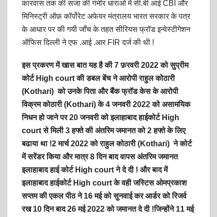
कारवास तक की सजा की गंभीर धाराओ में सी.बी आई CBI और
मिनिस्ट्री ऑफ़ कॉर्पोरेट अफेयर मंत्रालय भारत सरकार के पत्र
के आधार पर की गयी जाँच के तहत सीरियस फ्रॉड इन्वेस्टीगेशन
ऑफिस दिल्ली ने एफ .आई .आर FIR दर्ज की थी !
इस प्रकरण में खास बात यह है की 7 फ़रवरी 2022 को सुप्रीम
कोर्ट
High court
की डबल बेंच ने आरोपी राहुल कोठारी
(Kothari) को उनके पिता और बैंक फ्रॉड केस के आरोपी
विक्रम कोठारी (Kothari) के 4 जनवरी 2022 को असामयिक
निधन हो जाने पर 20 जनवरी को इलाहाबाद हाईकोर्ट
High
court
से मिली 3 हफ्ते की अंतरिम जमानत को 2 हफ्ते के लिए
बढाया था !2 मार्च 2022 को राहुल कोठारी (Kothari) ने कोर्ट
में सरेंडर किया और मात्र 8 दिन बाद वापस अंतरिम जमानत
इलाहाबाद हाई कोर्ट
High court
ने दे दी ! और बाद में
इलाहाबाद हाईकोर्ट
High court
के वही जस्टिस ओमप्रकाश
सप्तम की एकल पीठ ने 16 मई को सुनवाई कर आर्डर को रिजर्व
रख 10 दिन बाद 26 मई 2022 को जमानत दे दी !जिन्होंने 11 मई