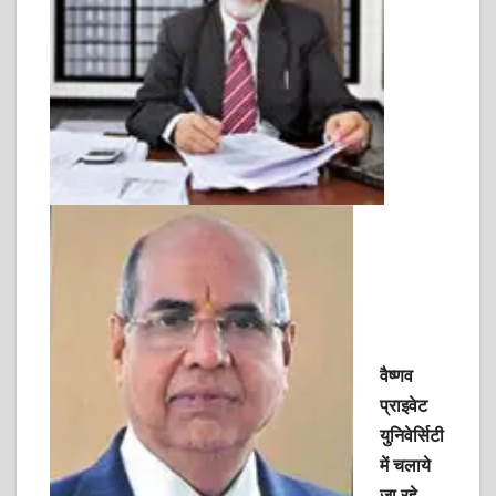
वैष्णव
प्राइवेट
युनिवेर्सिटी
में चलाये
जा रहे