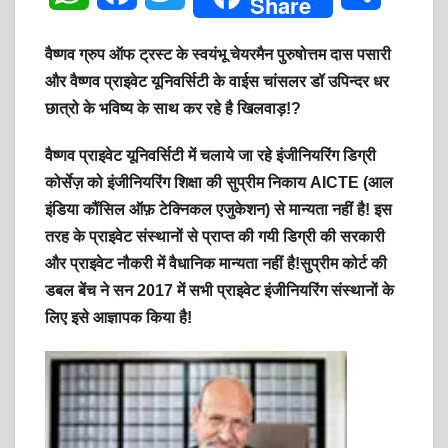
Share
h
a
w
h
वैष्णव ग्रुप ऑफ ट्रस्ट के स्वयंभू चेयरमैन पुरुषोत्तम दास पसारी
a
c
i
a
और वैष्णव प्राइवेट यूनिवर्सिटी के वाईस चांसलर डॉ उपिन्दर धर
छात्रो के भविष्य के साथ कर रहे है खिलवाड़!?
t
e
t
r
s
b
t
e
वैष्णव प्राइवेट यूनिवर्सिटी में चलाये जा रहे इंजीनियरिंग डिग्री
कोर्सेज़ को इंजीनियरिंग शिक्षा की सुप्रीम निकाय AICTE (आल
A
o
e
इंडिया कौंसिल ऑफ़ टेक्निकल एजुकेशन) से मान्यता नहीं है! इस
p
o
r
तरह के प्राइवेट संस्थानों से प्राप्त की गयी डिग्री की सरकारी
और प्राइवेट नौकरी में वैधानिक मान्यता नहीं है!सुप्रीम कोर्ट की
p
k
डबल बेंच ने सन 2017 में सभी प्राइवेट इंजीनियरिंग संस्थानों के
लिए इसे आज्ञापक किया है!