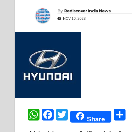
By
Rediscover India News
NOV 10, 2023
W
F
T
S
Share
h
a
w
h