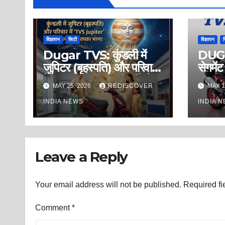
विज्ञापन
सिटी
विज्ञापन
Dugar TVS: कुंडली में
DUGA
जुपिटर (बृहस्पति) और परिवार
सेगमें
में “TVS Jupiter” दोनों
Raide
MAY 25, 2026
REDISCOVER
MAY 1
बदल देते हैं आपका भाग्य!
के साथ
INDIA NEWS
और हाइ
INDIA 
Leave a Reply
Your email address will not be published.
Required fi
Comment
*