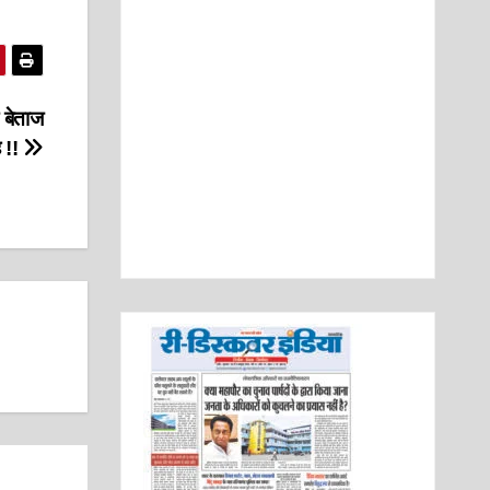
 बेताज
 !!