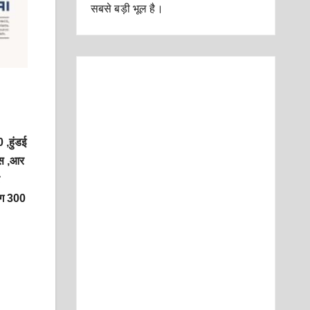
सबसे बड़ी भूल है।
0 ,हुंडई
ंस ,आर
गभग 300