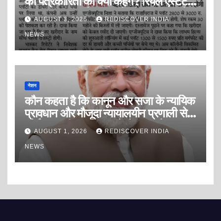
की पत्रकारिता को क्या कहेंगे? रियल एस्टेट
इंडस्ट्री को डराने, धमकाने और दवाब बनाने
AUGUST 3, 2026
REDISCOVER INDIA
की पत्रकारिता? या सफेद पोश ब्लैकमेलिंग
पत्रकारिता?
NEWS
नेशन
कौन कहता है कि कानून और सजा के न्यायिक
प्रावधान और मौजूदा न्यायालयीन प्रणाली से
कोई अपराधी अपराध करने से डरता है?
AUGUST 1, 2026
REDISCOVER INDIA
NEWS