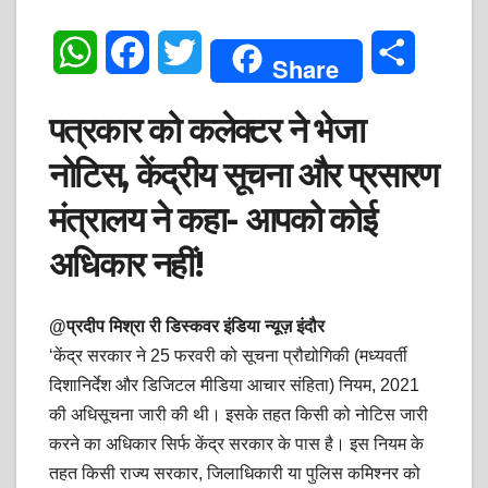
W
F
T
S
Share
h
a
w
h
पत्रकार को कलेक्टर ने भेजा
a
c
i
a
नोटिस, केंद्रीय सूचना और प्रसारण
t
e
t
r
मंत्रालय ने कहा- आपको कोई
s
b
t
e
अधिकार नहीं!
A
o
e
p
o
r
@प्रदीप मिश्रा री डिस्कवर इंडिया न्यूज़ इंदौर
‘केंद्र सरकार ने 25 फरवरी को सूचना प्रौद्योगिकी (मध्यवर्ती
p
k
दिशानिर्देश और डिजिटल मीडिया आचार संहिता) नियम, 2021
की अधिसूचना जारी की थी। इसके तहत किसी को नोटिस जारी
करने का अधिकार सिर्फ केंद्र सरकार के पास है। इस नियम के
तहत किसी राज्य सरकार, जिलाधिकारी या पुलिस कमिश्नर को