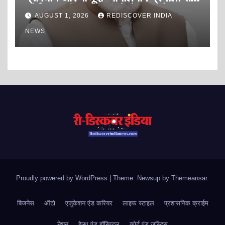
कोई अपराधी अपराध करने से डरता है?
AUGUST 1, 2026
REDISCOVER INDIA
NEWS
Proudly powered by WordPress
|
Theme: Newsup by
Themeansar
.
बिजनेस
ऑटो
एजुकेशन एंड करियर
लाइफ स्टाइल
प्रशासनिक क्राईम
नेशन
हेल्थ एंड हॉस्पिटल
कोर्ट एंड जस्टिस