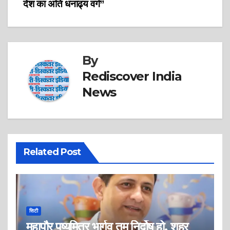
देश का अति धनाढ्य वर्ग”
By
Rediscover India
News
Related Post
सिटी
महापौर पुष्यमित्र भार्गव तुम निर्दोष हो, शहर