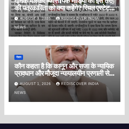
दैनिक भास्कर व्यवसायिक मीडिया की इस तरह
की पत्रकारिता को क्या कहेंगे? रियल एस्टेट
इंडस्ट्री को डराने, धमकाने और दवाब बनाने
AUGUST 3, 2026
REDISCOVER INDIA
की पत्रकारिता? या सफेद पोश ब्लैकमेलिंग
पत्रकारिता?
NEWS
नेशन
कौन कहता है कि कानून और सजा के न्यायिक
प्रावधान और मौजूदा न्यायालयीन प्रणाली से
कोई अपराधी अपराध करने से डरता है?
AUGUST 1, 2026
REDISCOVER INDIA
NEWS