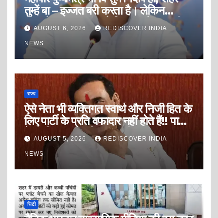
तुम्हें बा – इज्जत बरी करता है। लेकिन
अफसोस इस बात का है कि शहर के असली
AUGUST 6, 2026
REDISCOVER INDIA
आरोपी खुले आम सत्ता की मलाई और सरकार
का सुख भोग रहे है?
NEWS
राज्य
ऐसे नेता भी व्यक्तिगत स्वार्थ और निजी हित के
लिए पार्टी के प्रति वफादार नहीं होते हैं!! पार्टी
के प्रति कृतज्ञ बनो, इतना भी कृतघ्न मत
AUGUST 5, 2026
REDISCOVER INDIA
बनो।
NEWS
सिटी