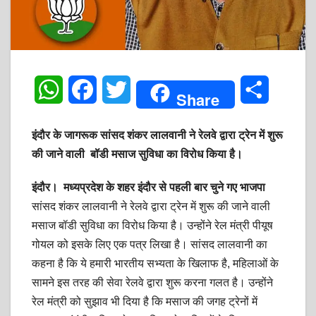
W
F
T
S
Share
h
a
w
h
इंदौर के जागरूक सांसद शंकर लालवानी ने रेलवे द्वारा ट्रेन में शुरू
a
c
i
a
की जाने वाली बॉडी मसाज सुविधा का विरोध किया है।
t
e
t
r
इंदौर।
मध्यप्रदेश के शहर इंदौर से पहली बार चुने गए भाजपा
s
b
t
e
सांसद शंकर लालवानी ने रेलवे द्वारा ट्रेन में शुरू की जाने वाली
मसाज बॉडी सुविधा का विरोध किया है। उन्होंने रेल मंत्री पीयूष
A
o
e
गोयल को इसके लिए एक पत्र लिखा है। सांसद लालवानी का
p
o
r
कहना है कि ये हमारी भारतीय सभ्यता के खिलाफ है, महिलाओं के
सामने इस तरह की सेवा रेलवे द्वारा शुरू करना गलत है। उन्होंने
p
k
रेल मंत्री को सुझाव भी दिया है कि मसाज की जगह ट्रेनों में