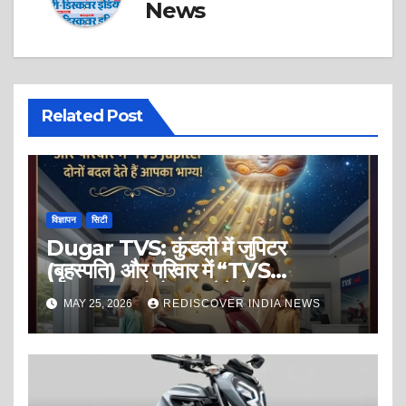
News
Related Post
विज्ञापन
सिटी
Dugar TVS: कुंडली में जुपिटर
(बृहस्पति) और परिवार में “TVS
Jupiter” दोनों बदल देते हैं आपका भाग्य!
MAY 25, 2026
REDISCOVER INDIA NEWS