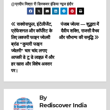
@प्रदीप मिश्रा री डिस्कवर इंडिया न्यूज इंदौर
Post
सक्सेसफुल, इंटेलीजेंट,
पंजाब ज्वेल्स — शुद्धता में
प्रोफेशनल और कॉर्पोरेट के
दैवीय शक्ति, राजसी वैभव
navigation
लिए लक्जरी फाइन ज्वेलरी
और सौभाग्य की समृद्धि
ब्रांड “कुमारी फाइन
ज्वेलरी” चार चांद लगाए
आपकी डे टू डे लाइफ़ में और
हर खास और विशेष अवसर
पर।
By
Rediscover India