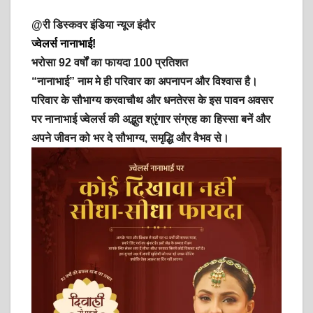
h
a
w
h
@री डिस्कवर इंडिया न्यूज इंदौर
a
c
i
a
ज्वेलर्स नानाभाई!
भरोसा 92 वर्षों का फायदा 100 प्रतिशत
t
e
t
r
“नानाभाई” नाम मे ही परिवार का अपनापन और विश्वास है।
s
b
t
e
परिवार के सौभाग्य करवाचौथ और धनतेरस के इस पावन अवसर
पर नानाभाई ज्वेलर्स की अद्भुत श्रृंगार संग्रह का हिस्सा बनें और
A
o
e
अपने जीवन को भर दे सौभाग्य, समृद्धि और वैभव से।
p
o
r
p
k