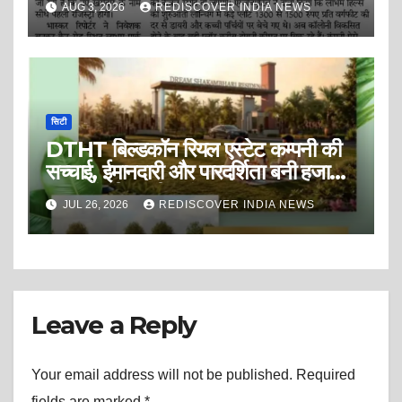
AUG 3, 2026
REDISCOVER INDIA NEWS
की पत्रकारिता? या सफेद पोश ब्लैकमेलिंग
पत्रकारिता?
सिटी
DTHT बिल्डकॉन रियल एस्टेट कम्पनी की
सच्चाई, ईमानदारी और पारदर्शिता बनी हजारों
ग्राहकों की पहली पसंद!! DTHT
JUL 26, 2026
REDISCOVER INDIA NEWS
Buildcon Pvt.Ltd लाया है आपके लिए
एक सुनहरा अवसर! इंदौर-उज्जैन रोड पर
बनाएँ अपने सपनों का आशियाना, पेश है ‘ड्रीम
शाकंभरी रेसीडेंसी’ (Dream
Shakambhari Residency)।
Leave a Reply
Your email address will not be published.
Required
fields are marked
*