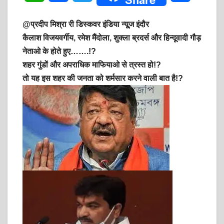
h
a
w
h
@प्रदीप मिश्रा री डिस्कवर इंडिया न्यू्
ज इंदौर
a
c
i
a
कैलाश विजयवर्गीय, रमेश मैंदोला, शुक्ला ब्रदर्स और हिन्दूवादी गौड़
नेताओ के होते हुए…….!?
t
e
t
r
शहर गुंडों और अपराधिक माफियाओ से त्रस्त हो!?
s
b
t
e
तो यह इस शहर की जनता को शर्मसार करने वाली बात है!?
A
o
e
p
o
r
p
k