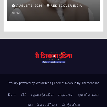
कोई अपराधी अपराध करने से डरता है?
AUGUST 1, 2026
REDISCOVER INDIA
NEWS
Proudly powered by WordPress
|
Theme: Newsup by
Themeansar
.
बिजनेस
ऑटो
एजुकेशन एंड करियर
लाइफ स्टाइल
प्रशासनिक क्राईम
नेशन
हेल्थ एंड हॉस्पिटल
कोर्ट एंड जस्टिस