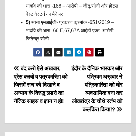
भादवि की धारा -188 – आरोपी – जीतू सोनी और होटल
बेस्ट वेस्टर्न का मैनेजर
5) थाना एमआईजी-
प्रकरण क्रमांक -651/2019 –
भादवि की धारा -66 E,67,67A आईटी एक्ट- आरोपी –
जितेन्द्र सोनी
Post
बंद करो ऐसे अखबार,
इंदौर के दैनिक भास्कर और
प्रेस क्लबों व पत्रकारिता को
पत्रिका अख़बार ने
navigation
जिसमें सच को दिखाने व
पत्रिकारिता को घोर
अन्याय के विरुद्ध लडऩे का
व्यवसायिक बना कर
नैतिक साहस व ज्ञान न हो!
लोकतंत्र के चौथे स्तंभ को
कलंकित किया!?