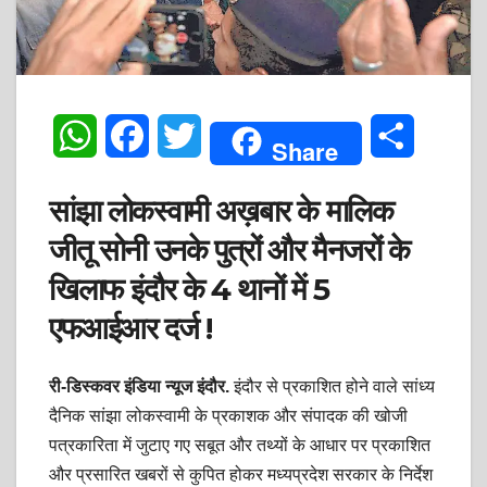
W
F
T
S
Share
h
a
w
h
सांझा लोकस्वामी अख़बार के मालिक
a
c
i
a
जीतू सोनी उनके पुत्रों और मैनजरों के
t
e
t
r
खिलाफ इंदौर के 4 थानों में 5
s
b
t
e
एफआईआर दर्ज !
A
o
e
री-डिस्कवर इंडिया न्यूज इंदौर.
इंदौर से प्रकाशित होने वाले सांध्य
p
o
r
दैनिक सांझा लोकस्वामी के प्रकाशक और संपादक की खोजी
p
k
पत्रकारिता में जुटाए गए सबूत और तथ्यों के आधार पर प्रकाशित
और प्रसारित खबरों से कुपित होकर मध्यप्रदेश सरकार के निर्देश