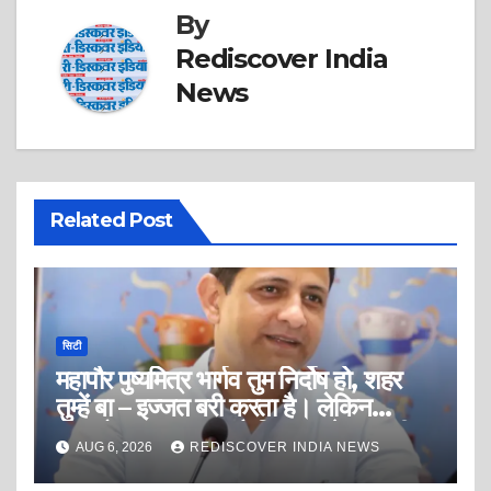
By
Rediscover India
News
Related Post
सिटी
महापौर पुष्यमित्र भार्गव तुम निर्दोष हो, शहर
तुम्हें बा – इज्जत बरी करता है। लेकिन
अफसोस इस बात का है कि शहर के असली
AUG 6, 2026
REDISCOVER INDIA NEWS
आरोपी खुले आम सत्ता की मलाई और सरकार
का सुख भोग रहे है?