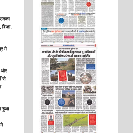
े उनका
शिक्षा,
र मे
न और
ँ से
र
ला हुआ
मे