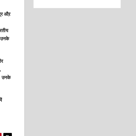
द्र औऱ
ारतीय
थ उनके
और
,
। उनके
ें