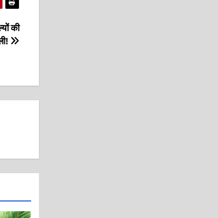
यों की
बली!