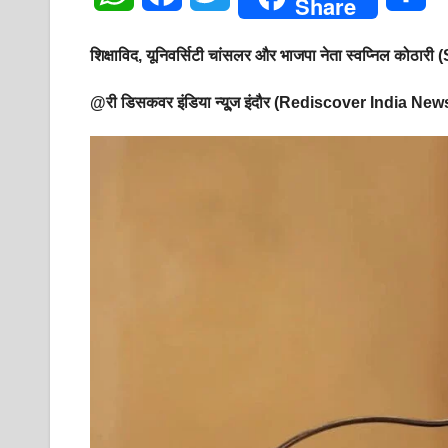
Share
h
a
w
h
शिक्षाविद, यूनिवर्सिटी चांसलर और भाजपा नेता स्वप्निल कोठारी (
a
c
i
a
@री डिसकवर इंडिया न्यू्‍ज इंदौर (Rediscover India Ne
t
e
t
r
s
b
t
e
A
o
e
p
o
r
p
k