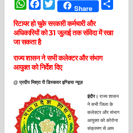
W
F
T
S
Share
h
a
w
h
रिटायर हो चुके सरकारी कर्मचारी और
a
c
i
a
अधिकारियों को 31 जुलाई तक संविदा में रखा
t
e
t
r
जा सकता है
s
b
t
e
राज्य शासन ने सभी कलेक्टर और संभाग
A
o
e
आयुक्त को निर्देश दिए
p
o
r
@ प्रदीप मिश्रा री डिस्कवर इण्डिया न्यूज़
p
k
इंदौर।
राज्य शासन
ने सभी जिला के
कलेक्टर और संभाग
आयुक्त को कोरोना
संक्रमण से आम