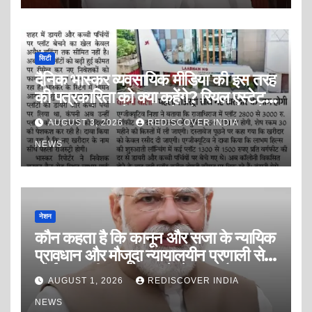
सिटी
दैनिक भास्कर व्यवसायिक मीडिया की इस तरह
की पत्रकारिता को क्या कहेंगे? रियल एस्टेट
इंडस्ट्री को डराने, धमकाने और दवाब बनाने
AUGUST 3, 2026
REDISCOVER INDIA
की पत्रकारिता? या सफेद पोश ब्लैकमेलिंग
पत्रकारिता?
NEWS
नेशन
कौन कहता है कि कानून और सजा के न्यायिक
प्रावधान और मौजूदा न्यायालयीन प्रणाली से
कोई अपराधी अपराध करने से डरता है?
AUGUST 1, 2026
REDISCOVER INDIA
NEWS