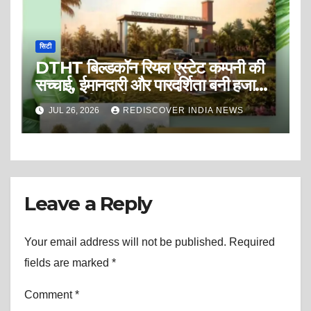
सिटी
DTHT बिल्डकॉन रियल एस्टेट कम्पनी की
सच्चाई, ईमानदारी और पारदर्शिता बनी हजारों
ग्राहकों की पहली पसंद!! DTHT
JUL 26, 2026
REDISCOVER INDIA NEWS
Buildcon Pvt.Ltd लाया है आपके लिए
एक सुनहरा अवसर! इंदौर-उज्जैन रोड पर
बनाएँ अपने सपनों का आशियाना, पेश है ‘ड्रीम
शाकंभरी रेसीडेंसी’ (Dream
Shakambhari Residency)।
Leave a Reply
Your email address will not be published.
Required
fields are marked
*
Comment
*