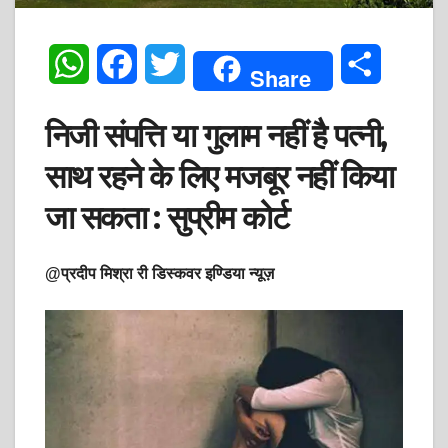
W
F
T
S
Share
h
a
w
h
निजी संपत्ति या गुलाम नहीं है पत्नी,
a
c
i
a
साथ रहने के लिए मजबूर नहीं किया
t
e
t
r
जा सकता : सुप्रीम कोर्ट
s
b
t
e
A
o
e
@प्रदीप मिश्रा री डिस्कवर इण्डिया न्यूज़
p
o
r
p
k