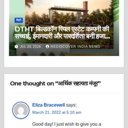
सिटी
DTHT बिल्डकॉन रियल एस्टेट कम्पनी की
सच्चाई, ईमानदारी और पारदर्शिता बनी हजारों
ग्राहकों की पहली पसंद!! DTHT
JUL 26, 2026
REDISCOVER INDIA NEWS
Buildcon Pvt.Ltd लाया है आपके लिए
एक सुनहरा अवसर! इंदौर-उज्जैन रोड पर
बनाएँ अपने सपनों का आशियाना, पेश है ‘ड्रीम
शाकंभरी रेसीडेंसी’ (Dream
Shakambhari Residency)।
One thought on “आर्थिक सहायता मंजूर”
Eliza Bracewell
says:
March 21, 2022 at 5:10 am
Good day! I just wish to give you a