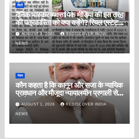
सिटी
दैनिक भास्कर व्यवसायिक मीडिया की इस तरह
की पत्रकारिता को क्या कहेंगे? रियल एस्टेट
इंडस्ट्री को डराने, धमकाने और दवाब बनाने
AUGUST 3, 2026
REDISCOVER INDIA
की पत्रकारिता? या सफेद पोश ब्लैकमेलिंग
पत्रकारिता?
NEWS
नेशन
कौन कहता है कि कानून और सजा के न्यायिक
प्रावधान और मौजूदा न्यायालयीन प्रणाली से
कोई अपराधी अपराध करने से डरता है?
AUGUST 1, 2026
REDISCOVER INDIA
NEWS