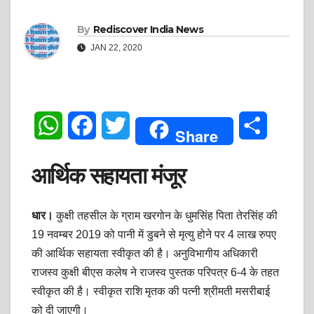
By
Rediscover India News
JAN 22, 2020
W
F
T
S
Share
h
a
w
h
आर्थिक सहायता मंजूर
a
c
i
a
t
e
t
r
धार।
कुक्षी तहसील के ग्राम खरगोन के धुमसिंह पिता तेरसिंह की
19 नवम्बर 2019 को पानी में डुबने से मृत्यु होने पर 4 लाख रुपए
s
b
t
e
की आर्थिक सहायता स्वीकृत की है। अनुविभागीय अधिकारी
A
o
e
राजस्व कुक्षी बीएस कलेष ने राजस्व पुस्तक परिपत्र 6-4 के तहत
स्वीकृत की है। स्वीकृत राशि मृतक की पत्नी श्रीमती मसरीबाई
p
o
r
को दी जाएगी।