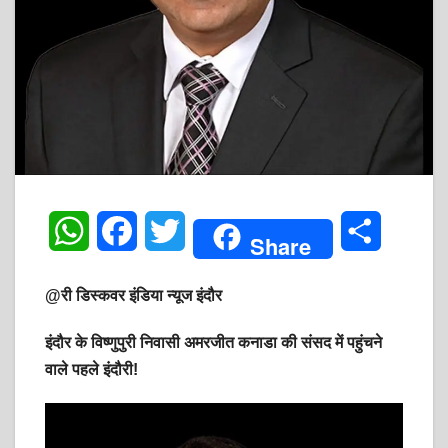
W
F
T
S
Share
h
a
w
h
@री डिस्कवर इंडिया न्यूज इंदौर
a
c
i
a
इंदौर के विष्णुपुरी निवासी अमरजीत कनाडा की संसद में पहुंचने
t
e
t
r
वाले पहले इंदौरी!
s
b
t
e
A
o
e