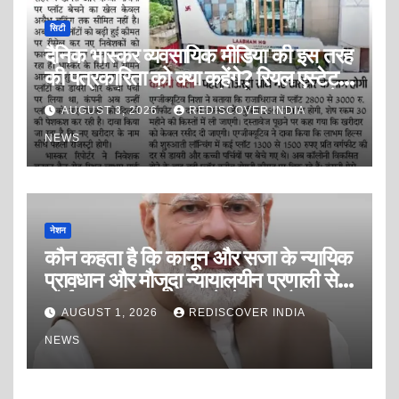
सिटी
दैनिक भास्कर व्यवसायिक मीडिया की इस तरह
की पत्रकारिता को क्या कहेंगे? रियल एस्टेट
इंडस्ट्री को डराने, धमकाने और दवाब बनाने
AUGUST 3, 2026
REDISCOVER INDIA
की पत्रकारिता? या सफेद पोश ब्लैकमेलिंग
पत्रकारिता?
NEWS
नेशन
कौन कहता है कि कानून और सजा के न्यायिक
प्रावधान और मौजूदा न्यायालयीन प्रणाली से
कोई अपराधी अपराध करने से डरता है?
AUGUST 1, 2026
REDISCOVER INDIA
NEWS