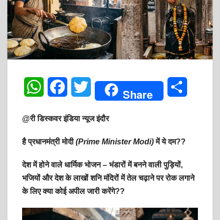
W
F
T
S
Share
h
a
w
h
@री डिस्कवर इंडिया न्यूज इंदौर
a
c
i
a
है प्रधानमंत्री मोदी
(Prime Minister Modi)
में ये दम??
t
e
t
r
देश में होने वाले धार्मिक भोजन – भंडारों में बनने वाली पुड़ियों,
s
b
t
e
भजियों और देश के लाखों शनि मंदिरों में तेल चढ़ाने पर रोक लगाने
A
o
e
के लिए क्या कोई अपील जारी करेंगे??
p
o
r