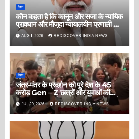
नेशन
कौन कहता है कि कानून और सजा के न्यायिक
प्रावधान और मौजूदा न्यायालयीन प्रणाली से
कोई अपराधी अपराध करने से डरता है?
AUG 1, 2026
REDISCOVER INDIA NEWS
नेशन
जंतर-मंतर के प्रदर्शन को पूरे देश के 45
करोड़ Gen – Z छात्रों और युवाओं की
सोच, व्यवहार या चेहरा समझना देश की सबसे
JUL 29, 2026
REDISCOVER INDIA NEWS
बड़ी भूल है।