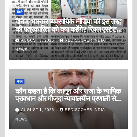
सिटी
दैनिक भास्कर व्यवसायिक मीडिया की इस तरह
की पत्रकारिता को क्या कहेंगे? रियल एस्टेट
इंडस्ट्री को डराने, धमकाने और दवाब बनाने
AUGUST 3, 2026
REDISCOVER INDIA
की पत्रकारिता? या सफेद पोश ब्लैकमेलिंग
पत्रकारिता?
NEWS
नेशन
कौन कहता है कि कानून और सजा के न्यायिक
प्रावधान और मौजूदा न्यायालयीन प्रणाली से
कोई अपराधी अपराध करने से डरता है?
AUGUST 1, 2026
REDISCOVER INDIA
NEWS