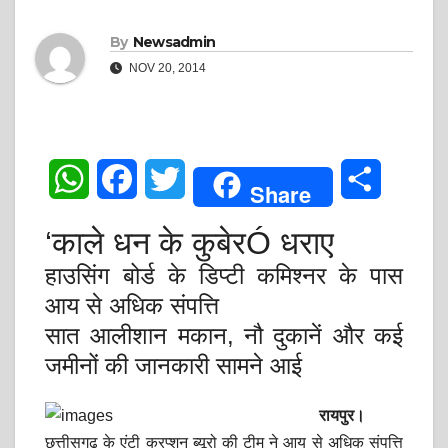
By
Newsadmin
NOV 20, 2014
W
F
T
S
Share
h
a
w
h
‘काले धन के कुबेरÓ धराए
a
c
i
a
हाउसिंग बोर्ड के डिप्टी कमिश्नर के पास
t
e
t
r
आय से अधिक संपत्ति
सात आलीशान मकान, नौ दुकानें और कई
s
b
t
e
जमीनों की जानकारी सामने आई
A
o
e
रायपुर।
p
o
r
छत्तीसगढ़ के एंटी करप्शन ब्यूरो की टीम ने आय से अधिक संपत्ति