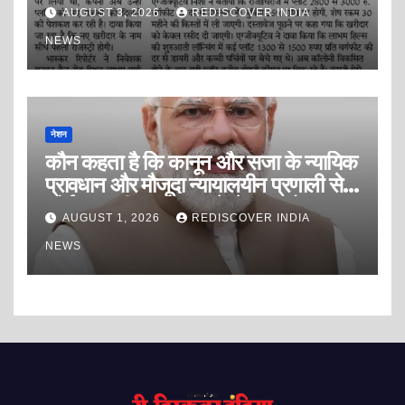
इंडस्ट्री को डराने, धमकाने और दवाब बनाने
AUGUST 3, 2026
REDISCOVER INDIA
की पत्रकारिता? या सफेद पोश ब्लैकमेलिंग
पत्रकारिता?
NEWS
नेशन
कौन कहता है कि कानून और सजा के न्यायिक
प्रावधान और मौजूदा न्यायालयीन प्रणाली से
कोई अपराधी अपराध करने से डरता है?
AUGUST 1, 2026
REDISCOVER INDIA
NEWS