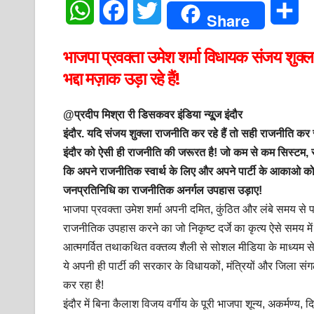
W
F
T
S
Share
h
a
w
h
भाजपा प्रवक्ता उमेश शर्मा विधायक संजय शुक्ला
a
c
i
a
भद्दा मज़ाक उड़ा रहे हैं!
t
e
t
r
@प्रदीप मिश्रा री डिसकवर इंडिया न्यू्
ज इंदौर
s
b
t
e
इंदौर. यदि संजय शुक्ला राजनीति कर रहे हैं तो सही राजनीति कर 
A
o
e
इंदौर को ऐसी ही राजनीति की जरूरत है! जो कम से कम सिस्टम
कि अपने राजनीतिक स्वार्थ के लिए और अपने पार्टी के आकाओ को 
p
o
r
जनप्रतिनिधि का राजनीतिक अनर्गल उपहास उड़ाए!
p
k
भाजपा प्रवक्ता उमेश शर्मा अपनी दमित, कुंठित और लंबे समय से पार
राजनीतिक उपहास करने का जो निकृष्ट दर्जे का कृत्य ऐसे समय मे
आत्मगर्वित तथाकथित वक्तव्य शैली से सोशल मीडिया के माध्यम से 
ये अपनी ही पार्टी की सरकार के विधायकों, मंत्रियों और जिला स
कर रहा है!
इंदौर में बिना कैलाश विजय वर्गीय के पूरी भाजपा शून्य, अकर्मण्य,