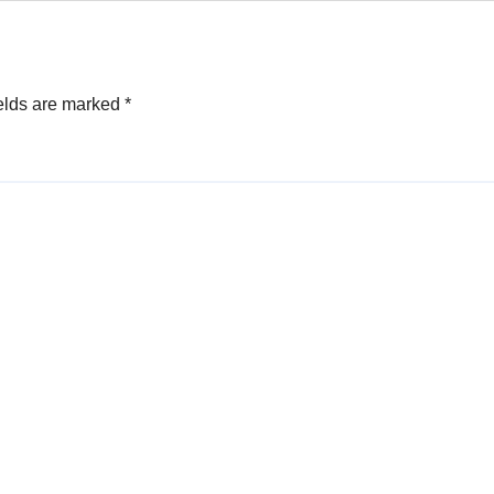
उज्जैन रोड पर बनाएँ अपन
सपनों का आशियाना, पेश 
‘ड्रीम शाकंभरी रेसीडेंसी’
(Dream
elds are marked
*
Shakambhari
Residency)।