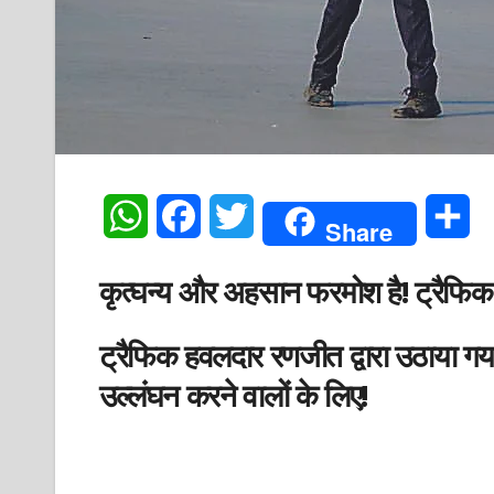
W
F
T
S
Share
h
a
w
h
कृत्घन्य और अहसान फरमोश है! ट्रैफिक 
a
c
i
a
ट्रैफिक हवलदार रणजीत द्वारा उठाया ग
t
e
t
r
उल्लंघन करने वालों के लिए!
s
b
t
e
A
o
e
p
o
r