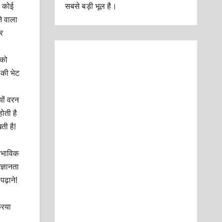
! कोई
सबसे बड़ी भूल है।
ने वाला
र
 को
 की भेट
यों वरन
ोती है
ती है!
ाभाविक
ज्ञानता
ढ़ाने!
रिया