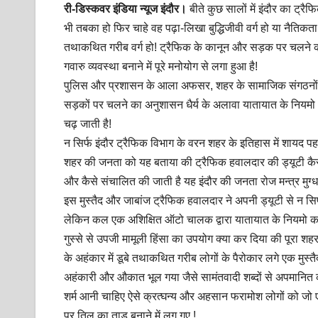
री-डिस्कवर इंडिया न्यूज इंदौर।
बीते कुछ सालों में इंदौर का ट
p
k
भी तबका हो फिर चाहे वह पढ़ा-लिखा बुद्धिजीवी वर्ग हो या नैतिकत
तथाकथित गरीब वर्ग हो! ट्रैफिक के कानून और सड़क पर चलने का
गवारु व्यवस्था बनाने में पूरे मनोयोग से लगा हुआ है!
पुलिस और प्रशासन के आला अफसर, शहर के सामाजिक संगठनों औ
सड़कों पर चलने का अनुशासन धैर्य के अलावा यातायात के नियमो 
चढ़ जाती है!
न सिर्फ इंदौर ट्रैफिक विभाग के वरन शहर के इतिहास में शायद 
शहर की जनता को यह बताया की ट्रैफिक हवालदार की ड्यूटी कैसे 
और कैसे संचालित की जाती है यह इंदौर की जनता रोज मन्त्र मुग्ध
इस मुस्तैद और जाबांज ट्रैफिक हवालदार ने अपनी ड्यूटी से न सिर
लेकिन कल एक अशिक्षित ऑटो चालक द्वारा यातायात के नियमो का
गुस्से से उपजी मामूली हिंसा का उपयोग क्या कर दिया की पूरा 
के अहंकार में डूबे तथाकथित गरीब लोगों के पैरोकार लगे एक मुस्
अहंकारी और औकात भूल गया जैसे सामंतवादी शब्दों से अपमानित कर
शर्म आनी चाहिए ऐसे क्रत्घन्य और अहसान फरामोश लोगों को जो ए
पर तिल का ताड बनाने में लग गए !