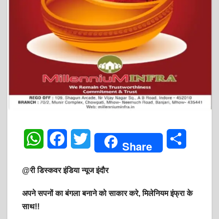
W
F
T
S
Share
h
a
w
h
@री डिस्कवर इंडिया न्यूज इंदौर
a
c
i
a
अपने सपनों का बंगला बनाने को साकार करे, मिलेनियम इंफ्रा के
t
e
t
r
साथ!!
s
b
t
e